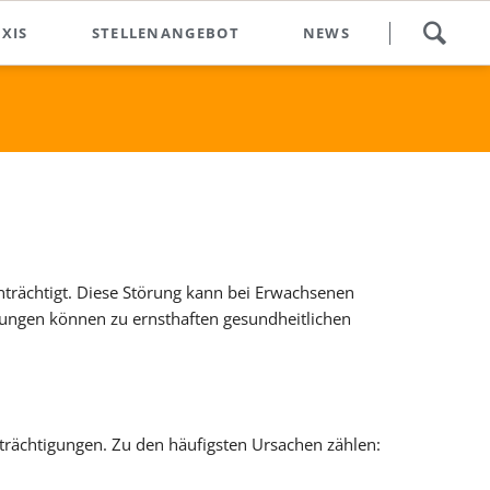
Navigation
XIS
STELLENANGEBOT
NEWS
überspringen
Events & Dates
g
FAQ
Search
nträchtigt. Diese Störung kann bei Erwachsenen
örungen können zu ernsthaften gesundheitlichen
trächtigungen. Zu den häufigsten Ursachen zählen: