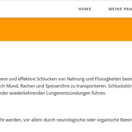
HOME
MEINE PRA
Über mich
Bildungswe
Kontakt
here und effektive Schlucken von Nahrung und Flüssigkeiten beei
durch Mund, Rachen und Speiseröhre zu transportieren. Schluckst
 oder wiederkehrenden Lungenentzündungen führen.
ht werden, vor allem durch neurologische oder organische Beein