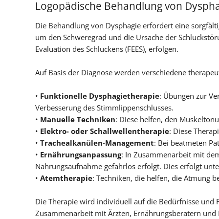
Logopädische Behandlung von Dyspha
Die Behandlung von Dysphagie erfordert eine sorgfält
um den Schweregrad und die Ursache der Schluckstörun
Evaluation des Schluckens (FEES), erfolgen.
Auf Basis der Diagnose werden verschiedene therap
•
Funktionelle Dysphagietherapie
: Übungen zur Ver
Verbesserung des Stimmlippenschlusses.
•
Manuelle Techniken
: Diese helfen, den Muskeltonu
•
Elektro- oder Schallwellentherapie
: Diese Therap
•
Trachealkanülen-Management
: Bei beatmeten Pa
•
Ernährungsanpassung
: In Zusammenarbeit mit dem 
Nahrungsaufnahme gefahrlos erfolgt. Dies erfolgt unter
•
Atemtherapie
: Techniken, die helfen, die Atmung 
Die Therapie wird individuell auf die Bedürfnisse und
Zusammenarbeit mit Ärzten, Ernährungsberatern und Pf