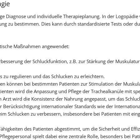
gie
ige Diagnose und individuelle Therapieplanung. In der Logopädie
g zu bestimmen. Dies kann durch standardisierte Tests oder dur
eutische Maßnahmen angewendet:
besserung der Schluckfunktion, z.B. zur Stärkung der Muskulatur
s zu regulieren und das Schlucken zu erleichtern.
ien können bei bestimmten Patienten zur Stimulation der Muskul
tienten wird die Anpassung und Pflege der Trachealkanüle mit s
Arzt wird die Konsistenz der Nahrung angepasst, um das Schlucke
 Berücksichtigung internationaler Standards wie der International 
beim Schlucken zu verbessern, insbesondere bei Patienten mit ei
 Fähigkeiten des Patienten abgestimmt, um die Sicherheit und Eff
legepersonal spielt dabei eine zentrale Rolle, besonders bei Pa