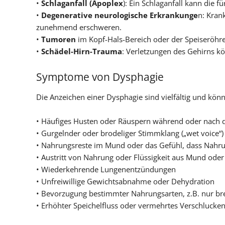
•
Schlaganfall (Apoplex
): Ein Schlaganfall kann die
•
Degenerative neurologische Erkrankunge
n: Kran
zunehmend erschweren.
•
Tumoren
im Kopf-Hals-Bereich oder der Speiseröhre
•
Schädel-Hirn-Trauma
: Verletzungen des Gehirns kö
Symptome von Dysphagie
Die Anzeichen einer Dysphagie sind vielfältig und kö
• Häufiges Husten oder Räuspern während oder nach
• Gurgelnder oder brodeliger Stimmklang („wet voice“)
• Nahrungsreste im Mund oder das Gefühl, dass Nahrun
• Austritt von Nahrung oder Flüssigkeit aus Mund ode
• Wiederkehrende Lungenentzündungen
• Unfreiwillige Gewichtsabnahme oder Dehydration
• Bevorzugung bestimmter Nahrungsarten, z.B. nur brei
• Erhöhter Speichelfluss oder vermehrtes Verschlucke