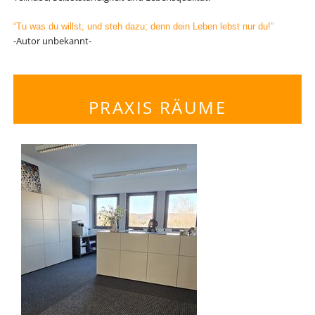
“Tu was du willst, und steh dazu; denn dein Leben lebst nur du!”
-Autor unbekannt-
PRAXIS RÄUME