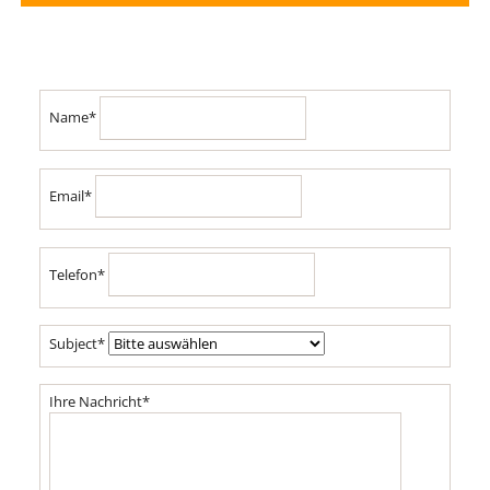
Pflichtfeld
Name
*
Pflichtfeld
Email
*
Pflichtfeld
Telefon
*
Pflichtfeld
Subject
*
Pflichtfeld
Ihre Nachricht
*