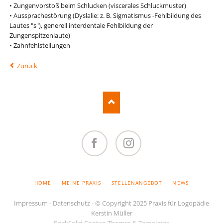
• Zungenvorstoß beim Schlucken (viscerales Schluckmuster)
• Aussprachestörung (Dyslalie: z. B. Sigmatismus -Fehlbildung des
Lautes "s"), generell interdentale Fehlbildung der
Zungenspitzenlaute)
• Zahnfehlstellungen
Zurück
Facebook
Instagram
NAVIGATION
HOME
MEINE PRAXIS
STELLENANGEBOT
NEWS
ÜBERSPRINGEN
Impressum
-
Datenschutz
- © Copyright 2025 Praxis für Logopädie
Kerstin Müller
RockSolid Contao Themes & Templates