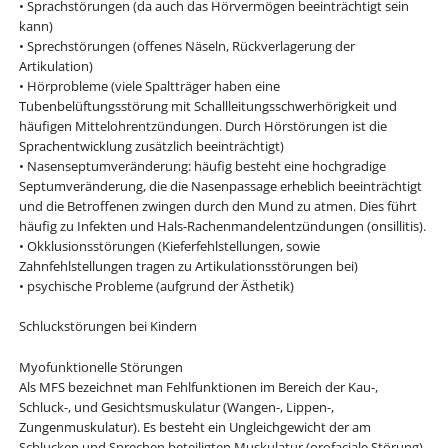
• Sprachstörungen (da auch das Hörvermögen beeinträchtigt sein
kann)
• Sprechstörungen (offenes Näseln, Rückverlagerung der
Artikulation)
• Hörprobleme (viele Spaltträger haben eine
Tubenbelüftungsstörung mit Schallleitungsschwerhörigkeit und
häufigen Mittelohrentzündungen. Durch Hörstörungen ist die
Sprachentwicklung zusätzlich beeinträchtigt)
• Nasenseptumveränderung: häufig besteht eine hochgradige
Septumveränderung, die die Nasenpassage erheblich beeinträchtigt
und die Betroffenen zwingen durch den Mund zu atmen. Dies führt
häufig zu Infekten und Hals-Rachenmandelentzündungen (onsillitis).
• Okklusionsstörungen (Kieferfehlstellungen, sowie
Zahnfehlstellungen tragen zu Artikulationsstörungen bei)
• psychische Probleme (aufgrund der Ästhetik)
Schluckstörungen bei Kindern
Myofunktionelle Störungen
Als MFS bezeichnet man Fehlfunktionen im Bereich der Kau-,
Schluck-, und Gesichtsmuskulatur (Wangen-, Lippen-,
Zungenmuskulatur). Es besteht ein Ungleichgewicht der am
Schlucken und Sprechen beteiligten Muskulatur (orofaciale Störung).